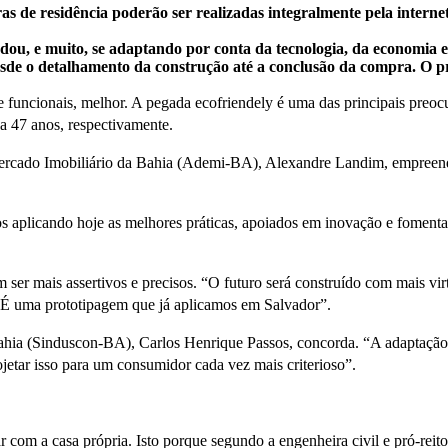
de residência poderão ser realizadas integralmente pela internet
, e muito, se adaptando por conta da tecnologia, da economia e 
esde o detalhamento da construção até a conclusão da compra. O pro
e funcionais, melhor. A pegada ecofriendely é uma das principais preo
 a 47 anos, respectivamente.
 Mercado Imobiliário da Bahia (Ademi-BA), Alexandre Landim, empreen
os aplicando hoje as melhores práticas, apoiados em inovação e fomenta
er mais assertivos e precisos. “O futuro será construído com mais virtu
. É uma prototipagem que já aplicamos em Salvador”.
Bahia (Sinduscon-BA), Carlos Henrique Passos, concorda. “A adaptação
ojetar isso para um consumidor cada vez mais criterioso”.
com a casa própria. Isto porque segundo a engenheira civil e pró-reito