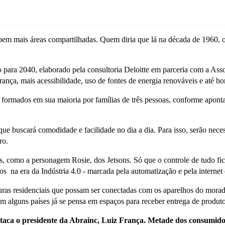
em mais áreas compartilhadas. Quem diria que lá na década de 1960, o
a 2040, elaborado pela consultoria Deloitte em parceria com a Associ
ança, mais acessibilidade, uso de fontes de energia renováveis e até ho
formados em sua maioria por famílias de três pessoas, conforme apont
e buscará comodidade e facilidade no dia a dia. Para isso, serão necess
ro.
as, como a personagem Rosie, dos Jetsons. Só que o controle de tudo f
s na era da Indústria 4.0 - marcada pela automatização e pela internet 
uturas residenciais que possam ser conectadas com os aparelhos do mora
 alguns países já se pensa em espaços para receber entrega de produto
aca o presidente da Abrainc, Luiz França. Metade dos consumidor