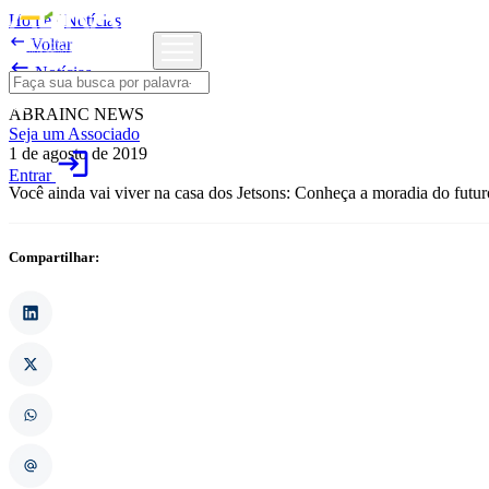
Home
/
Notícias

Voltar

Notícias
ABRAINC NEWS
Seja um Associado
1 de agosto de 2019
login
Entrar
Você ainda vai viver na casa dos Jetsons: Conheça a moradia do futur
Compartilhar: