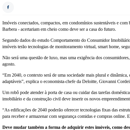
Imóveis conectados, compactos, em condomínios sustentáveis e com b
Barbera - acertariam em cheio como deve ser a casa do futuro.
Segundo dados do estudo Comportamento do Consumidor Imobiliário par
imóveis terão tecnologias de monitoramento virtual, smart home, segur
Não será uma questão de luxo, mas uma exigência dos consumidores, 
agosto.
“Em 2040, o contexto será de uma sociedade mais plural e dinâmica, qu
adaptáveis”, explica o economista-chefe da Deloitte, Giovanni Cordei
Um robô pode atender à porta de casa ou cuidar das tarefas doméstic
imobiliário e da construção civil deve inserir os novos empreendimento
“As edificações de 2040 poderão oferecer tecnologias fixas das estr
para receber e armazenar com segurança comidas e compras online. Em
Deve mudar também a forma de adquirir estes imóveis, como dest