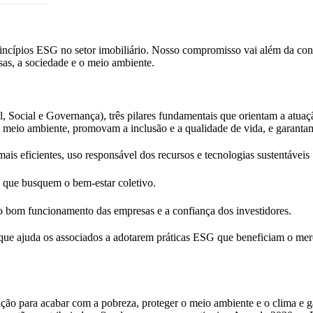
ípios ESG no setor imobiliário. Nosso compromisso vai além da const
sas, a sociedade e o meio ambiente.
Social e Governança), três pilares fundamentais que orientam a atuação
o meio ambiente, promovam a inclusão e a qualidade de vida, e garantam
s eficientes, uso responsável dos recursos e tecnologias sustentáveis
s que busquem o bem-estar coletivo.
m o bom funcionamento das empresas e a confiança dos investidores.
ue ajuda os associados a adotarem práticas ESG que beneficiam o merc
ão para acabar com a pobreza, proteger o meio ambiente e o clima e gar