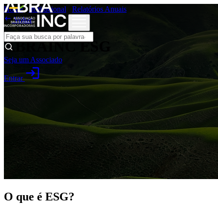
Home
/
Institucional
/
Relatórios Anuais

Voltar
ABRAINC ESG
Seja um Associado
login
Entrar
O que é ESG?