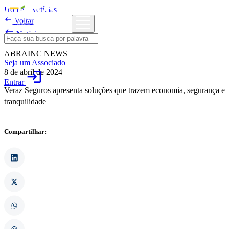
Home
/
Notícias

Voltar

Notícias
ABRAINC NEWS
Seja um Associado
8 de abril de 2024
login
Entrar
Veraz Seguros apresenta soluções que trazem economia, segurança e
tranquilidade
Compartilhar: