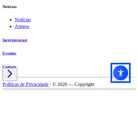
Notícias
Notícias
Artigos
Incorporacast
Eventos
Contato

Políticas de Privacidade
∙
© 2026 — Copyright
Título do formulário
Subtítulo do formulário
Nome*