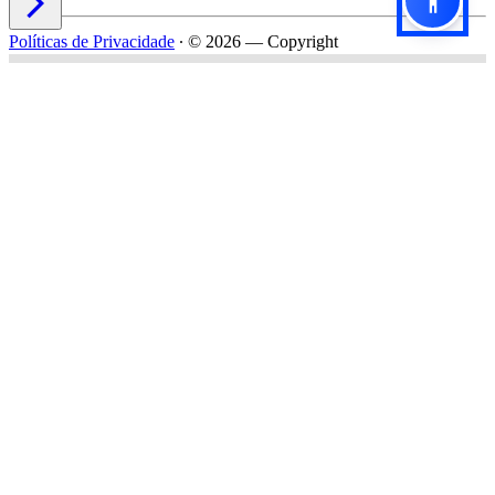

Políticas de Privacidade
∙
© 2026 — Copyright
Título do formulário
Subtítulo do formulário
Nome*
Email*
Celular*
Empresa*