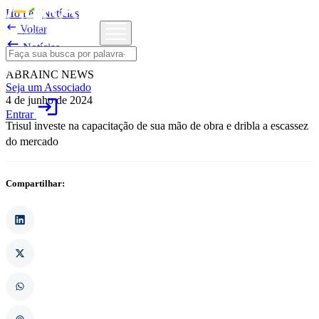
Home
/
Notícias

Voltar

Notícias
ABRAINC NEWS
Seja um Associado
4 de junho de 2024
login
Entrar
Trisul investe na capacitação de sua mão de obra e dribla a escassez
do mercado
Compartilhar: