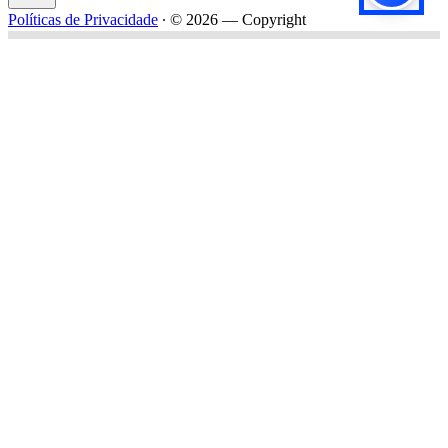
Políticas de Privacidade
∙
© 2026 — Copyright
Título do formulário
Subtítulo do formulário
Nome*
Email*
Celular*
Empresa*