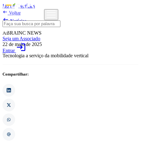
Home
/
Notícias

Voltar

Notícias
ABRAINC NEWS
Seja um Associado
22 de maio de 2025
login
Entrar
Tecnologia a serviço da mobilidade vertical
Compartilhar: