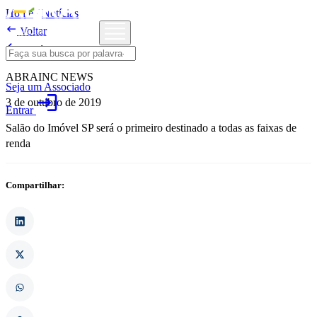
Home
/
Notícias

Voltar

Notícias
ABRAINC NEWS
Seja um Associado
login
3 de outubro de 2019
Entrar
Salão do Imóvel SP será o primeiro destinado a todas as faixas de
renda
Compartilhar: