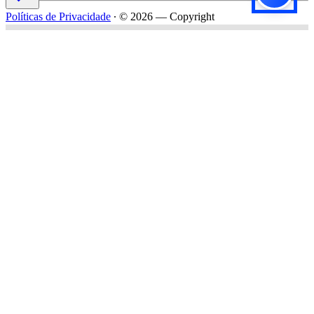
Políticas de Privacidade
∙
© 2026 — Copyright
Título do formulário
Subtítulo do formulário
Nome*
Email*
Celular*
Empresa*