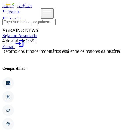
Home
/
Notícias

Voltar

Notícias
ABRAINC NEWS
Seja um Associado
4 de abril de 2022
login
Entrar
Retorno dos fundos imobiliários está entre os maiores da história
Compartilhar: