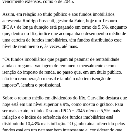
vencimento extensos, como o de 2045.
Assim, em relação ao título público e aos fundos imobiliários,
acrescenta Rodrigo Possenti, gestor da Fator, hoje um Tesouro
IPCA+ de longa duração está pagando em torno de 5,5%, enquanto
que, dentro do Ifix, índice que acompanha o desempenho médio de
uma carteira de fundos imobiliários, têm fundos distribuindo esse
nível de rendimento e, às vezes, até mais.
“Os fundos imobiliários que pagam tal patamar de rentabilidade
ainda carregam a vantagem de remunerar mensalmente e com
isenção do imposto de renda, ao passo que, em um título público,
não tem remuneração mensal e também não tem isenção de
imposto”, lembra o profissional.
Sobre o retorno médio em dividendos do Ifix, Carvalho destaca que
hoje está em um nível superior a 9%, como mostra o gráfico. Para
ser mais exato, o título Tesouro IPCA+ 2045 oferece 5,5% mais
inflação e o índice de referência dos fundos imobiliários está
distribuindo 10,43% mais inflação. “O ganho atual oferecido pelos
fundos está em um patamar bem interessante e, considerando que