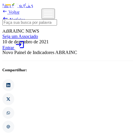
Home
/
Notícias

Voltar

Notícias
ABRAINC NEWS
Seja um Associado
10 de dezembro de 2021
login
Entrar
Novo Painel de Indicadores ABRAINC
Compartilhar: