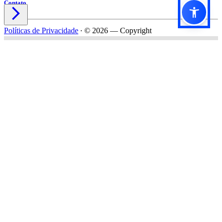
Contato

Políticas de Privacidade
∙
© 2026 — Copyright
Título do formulário
Subtítulo do formulário
Nome*
Email*
Celular*
Empresa*