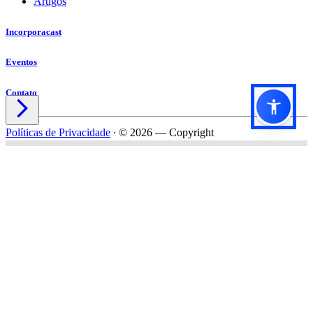
Artigos
Incorporacast
Eventos
Contato

Políticas de Privacidade
∙
© 2026 — Copyright
Título do formulário
Subtítulo do formulário
Nome*
Email*