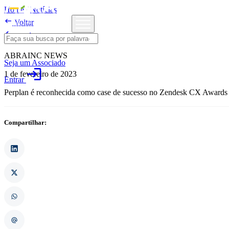
Home
/
Notícias

Voltar

Notícias
ABRAINC NEWS
Seja um Associado
login
1 de fevereiro de 2023
Entrar
Perplan é reconhecida como case de sucesso no Zendesk CX Awards
Compartilhar: