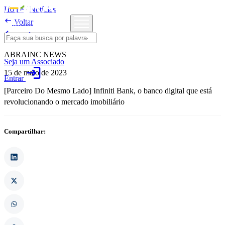
Home
/
Notícias

Voltar

Notícias
ABRAINC NEWS
Seja um Associado
login
15 de maio de 2023
Entrar
[Parceiro Do Mesmo Lado] Infiniti Bank, o banco digital que está
revolucionando o mercado imobiliário
Compartilhar: