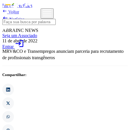
Home
/
Notícias

Voltar

Notícias
ABRAINC NEWS
Seja um Associado
11 de abril de 2022
login
Entrar
MRV&CO e Transempregos anunciam parceria para recrutamento
de profissionais transgêneros
Compartilhar: