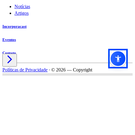
Notícias
Artigos
Incorporacast
Eventos
Contato

Políticas de Privacidade
∙
© 2026 — Copyright
Título do formulário
Subtítulo do formulário
Nome*