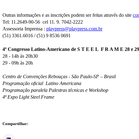
Outras informações e as inscrições podem ser feitas através do site
co
Tel: 11.2649-90-56 cel 11. 9. 7042-2222
Assessoria Imprensa :
playpress@playpress.com.br
(51) 3361.6016 / (51) 9 8536 0691
4º Congresso Latino-Americano de
S T E E L F R A M E 28 e 2
28 - 14h às 20h30
29 - 09h às 20h
Centro de Convenções Rebouças - São Paulo-SP – Brasil
Programação oficial Latino Americana
Programação paralela Palestras técnicas e Workshop
4ª Expo Light Steel Frame
Compartilhar: