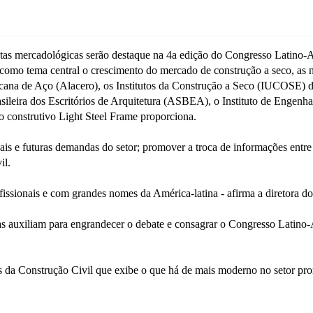
entas mercadológicas serão destaque na 4a edição do Congresso Latino-
omo tema central o crescimento do mercado de construção a seco, as n
icana de Aço (Alacero), os Institutos da Construção a Seco (IUCOSE)
eira dos Escritórios de Arquitetura (ASBEA), o Instituto de Engenha
o construtivo Light Steel Frame proporciona.
tuais e futuras demandas do setor; promover a troca de informações entre 
il.
ofissionais e com grandes nomes da América-latina - afirma a diretora
as auxiliam para engrandecer o debate e consagrar o Congresso Latino
as da Construção Civil que exibe o que há de mais moderno no setor p