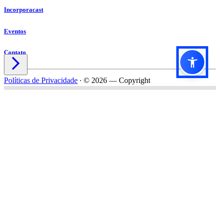
Incorporacast
Eventos
Contato

Políticas de Privacidade
∙
© 2026 — Copyright
Título do formulário
Subtítulo do formulário
Nome*
Email*