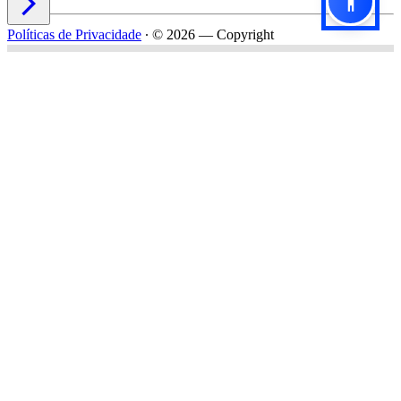

Políticas de Privacidade
∙
© 2026 — Copyright
Título do formulário
Subtítulo do formulário
Nome*
Email*
Celular*
Empresa*