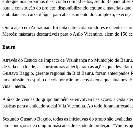
entregue nos próximos dias, conta com 50 leitos, sendo 37 para obse
para a construção do projeto, disponibilizando equipe e materiais que
ambulâncias, caixa d´água para abastecimento do complexo, execuçã
Outra ação em Araraquara foi feita entre colaboradores e clientes e
Mercês: máscaras descartáveis para o Asilo Vicentino, além de 150 ce
Bauru
Através do Estudo de Impacto de Vizinhança no Município de Bauru, 
de vida na cidade, as construtoras anteciparam as ações que deveria
Gustavo Baggio, gerente regional da Bild Bauru, foram antecipados R
uma missão: o espírito de colaboração no ecossistema que atuamos. Es
vida”, alerta.
A área de vendas do grupo também se envolveu nas ações: a cada atend
básicas para a entidade social Vila Vicentina. Ao todo foram arrecadad
Segundo Gustavo Baggio, todas as iniciativas do grupo são avaliadas
tem condições de comprar máscaras de tecido de proteção. “Vamos ajud