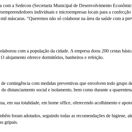
ia com a Sedecon (Secretaria Municipal de Desenvolvimento Econômico,
oempreendedores individuais e microempresas locais para a confecção 
 40 mil máscaras. “Queremos não só colaborar na área da saúde com a p
 colaborou com a população da cidade. A empresa doou 200 cestas bási
 O alojamento oferece dormitórios, banheiros e refeição.
e contingência com medidas preventivas que envolvem todo grupo de st
cio do distanciamento social e isolamento, bem como durante a quarenten
ua, em sua totalidade, em home office, oferecendo acolhimento e apoio
bém foram adotados, seguindo todas as recomendações de higiene, além
s gripais.