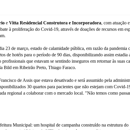
rio
e
Vitta Residencial Construtora e Incorporadora
, com atuação e
bate à proliferação do Covid-19, através de doações de recursos em esp
am.
ia 23 de março, estado de calamidade pública, em razão da pandemia ca
tos de hotéis para o período de 90 dias, disponibilizando assim estadia
profissionais que estavam se sentindo inseguros em retornar às suas ca
 da Bild em Ribeirão Preto, Thiago Faraco.
ancisco de Assis que estava desativado e será assumido pela administr
isponibilizados 30 quartos para pacientes que não estejam com Covid-19
da regional a colaborar com o mercado local. "Não temos como passar p
efeitura Municipal: um hospital de campanha construído na estrutura d