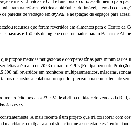
rvação e mais 13 leitos de UTI e funcionará como acolhimento para pa
 auxiliaram na reforma elétrica e hidráulica do imóvel, além da construç
o de paredes de vedação em
drywall
e adaptação de espaços para acessi
 arrecadou recursos que foram revertidos em alimentos para o Centro d
stas básicas e 150 kits de higiene encaminhados para o Banco de Alime
que propõe medidas mitigadoras e compensatórias para minimizar os i
m ser feitas até o ano de 2023 e doaram EPI`s (Equipamento de Proteção
$ 308 mil revertidos em monitores multiparamétricos, máscaras, sonda
tamos dispostos a colaborar no que for preciso para combater a dissem
imento feito nos dias 23 e 24 de abril na unidade de vendas da Bild, o 
as 23 cestas.
 constantemente. A mais recente é um projeto que irá colaborar com co
ar a cidade a mitigar a atual situação que a sociedade está enfrentando