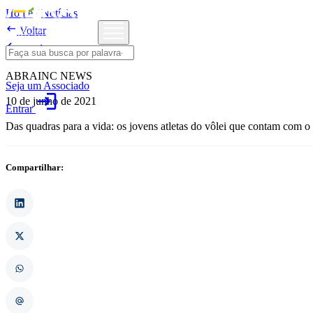
Home
/
Notícias

Voltar

Notícias
ABRAINC NEWS
Seja um Associado
login
10 de junho de 2021
Entrar
Das quadras para a vida: os jovens atletas do vôlei que contam com o
Compartilhar: