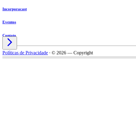
Incorporacast
Eventos
Contato

Políticas de Privacidade
∙
© 2026 — Copyright
Nome*
Email*