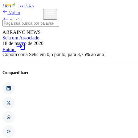
Home
/
Notícias

Voltar

Notícias
ABRAINC NEWS
Seja um Associado
18 de março de 2020
login
Entrar
Copom corta Selic em 0,5 ponto, para 3,75% ao ano
Compartilhar: