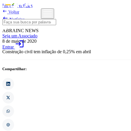
Home
/
Notícias

Voltar

Notícias
ABRAINC NEWS
Seja um Associado
8 de maio de 2020
login
Entrar
Construção civil tem inflação de 0,25% em abril
Compartilhar: