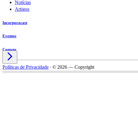
Notícias
Artigos
Incorporacast
Eventos
Contato

Políticas de Privacidade
∙
© 2026 — Copyright
Nome*