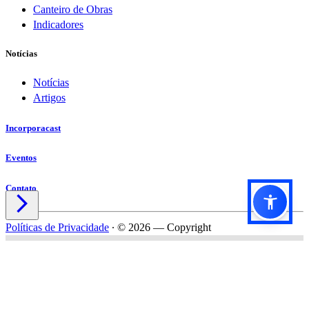
Canteiro de Obras
Indicadores
Notícias
Notícias
Artigos
Incorporacast
Eventos
Contato

Políticas de Privacidade
∙
© 2026 — Copyright
Título do formulário
Subtítulo do formulário