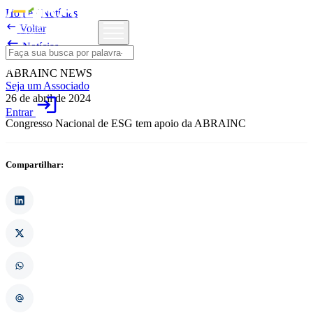
Home
/
Notícias

Voltar

Notícias
ABRAINC NEWS
Seja um Associado
26 de abril de 2024
login
Entrar
Congresso Nacional de ESG tem apoio da ABRAINC
Compartilhar: