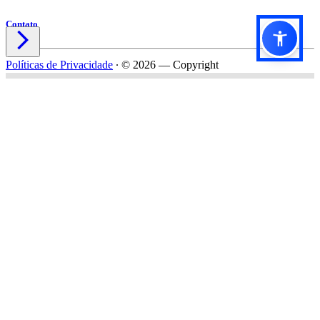
Contato

Políticas de Privacidade
∙
© 2026 — Copyright
Título do formulário
Subtítulo do formulário
Nome*
Email*
Celular*