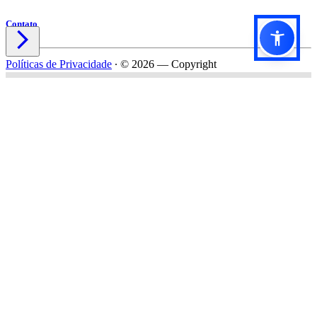
Contato

Políticas de Privacidade
∙
© 2026 — Copyright
Título do formulário
Subtítulo do formulário
Nome*
Email*
Celular*