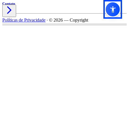
Contato

Políticas de Privacidade
∙
© 2026 — Copyright
Título do formulário
Subtítulo do formulário
Nome*
Email*
Celular*