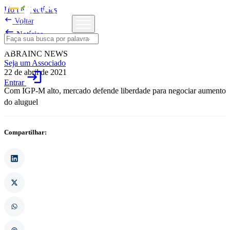
Home
/
Notícias

Voltar

Notícias
ABRAINC NEWS
Seja um Associado
22 de abril de 2021
login
Entrar
Com IGP-M alto, mercado defende liberdade para negociar aumento
do aluguel
Compartilhar: