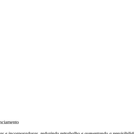
anciamento
ras e incorporadoras, reduzindo retrabalho e aumentando a previsibili