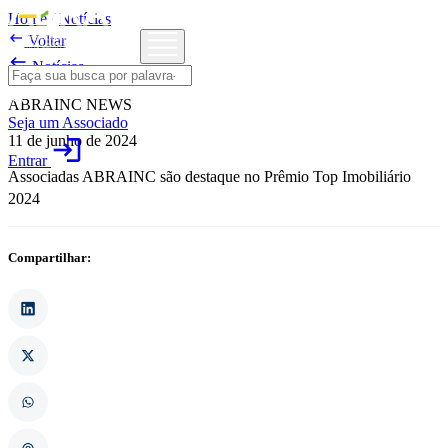
Home
/
Notícias

Voltar

Notícias
ABRAINC NEWS
Seja um Associado
11 de junho de 2024
login
Entrar
Associadas ABRAINC são destaque no Prêmio Top Imobiliário
2024
Compartilhar: