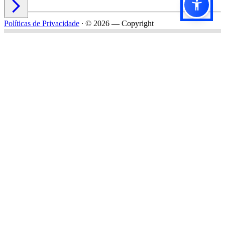

Políticas de Privacidade
∙
© 2026 — Copyright
Título do formulário
Subtítulo do formulário
Nome*
Email*
Celular*
Empresa*