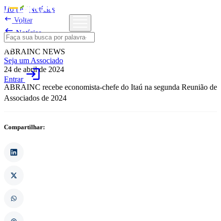
Home
/
Notícias

Voltar

Notícias
ABRAINC NEWS
Seja um Associado
24 de abril de 2024
login
Entrar
ABRAINC recebe economista-chefe do Itaú na segunda Reunião de
Associados de 2024
Compartilhar: