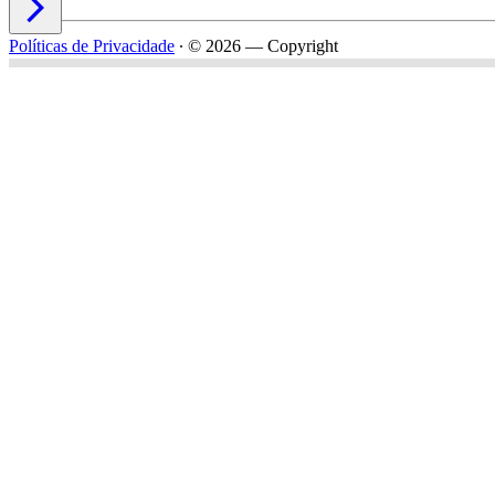

Políticas de Privacidade
∙
© 2026 — Copyright
Nome*
Email*
Celular*
Empresa*