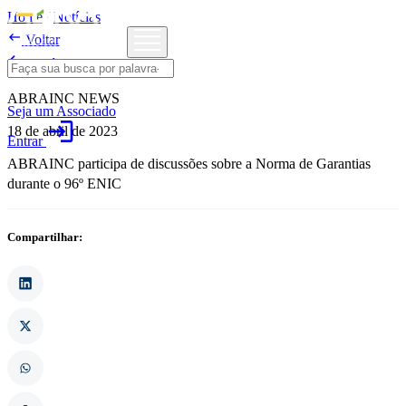
Home
/
Notícias

Voltar

Notícias
ABRAINC NEWS
Seja um Associado
login
18 de abril de 2023
Entrar
ABRAINC participa de discussões sobre a Norma de Garantias
durante o 96º ENIC
Compartilhar: