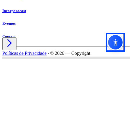
Incorporacast
Eventos
Contato

Políticas de Privacidade
∙
© 2026 — Copyright
Título do formulário
Subtítulo do formulário
Nome*
Email*