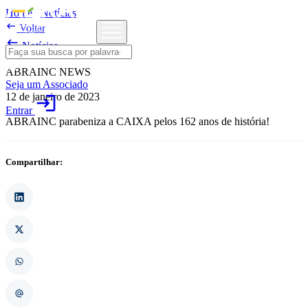
Home
/
Notícias

Voltar

Notícias
ABRAINC NEWS
Seja um Associado
12 de janeiro de 2023
login
Entrar
ABRAINC parabeniza a CAIXA pelos 162 anos de história!
Compartilhar: