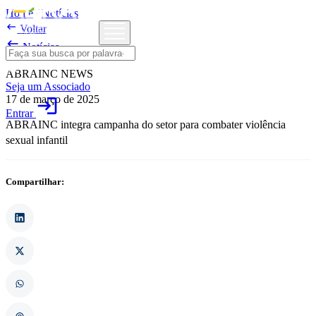
Home
/
Notícias

Voltar

Notícias
ABRAINC NEWS
Seja um Associado
17 de março de 2025
login
Entrar
ABRAINC integra campanha do setor para combater violência
sexual infantil
Compartilhar: