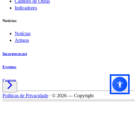
Canteiro de Obras
Indicadores
Notícias
Notícias
Artigos
Incorporacast
Eventos
Contato

Políticas de Privacidade
∙
© 2026 — Copyright
Título do formulário
Subtítulo do formulário