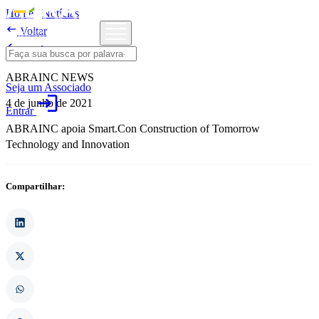
Home
/
Notícias

Voltar

Notícias
ABRAINC NEWS
Seja um Associado
login
4 de junho de 2021
Entrar
ABRAINC apoia Smart.Con Construction of Tomorrow
Technology and Innovation
Compartilhar: