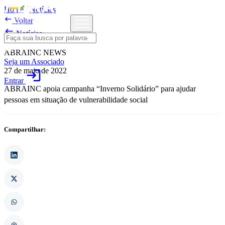
Home
/
Notícias

Voltar

Notícias
ABRAINC NEWS
Seja um Associado
27 de maio de 2022
login
Entrar
ABRAINC apoia campanha “Inverno Solidário” para ajudar
pessoas em situação de vulnerabilidade social
Compartilhar: