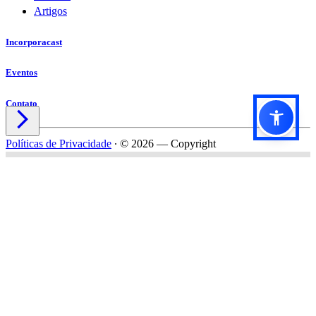
Artigos
Incorporacast
Eventos
Contato

Políticas de Privacidade
∙
© 2026 — Copyright
Título do formulário
Subtítulo do formulário
Nome*
Email*