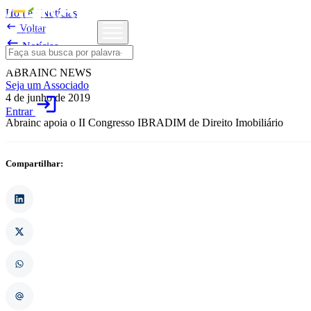
Home
/
Notícias

Voltar

Notícias
ABRAINC NEWS
Seja um Associado
4 de junho de 2019
login
Entrar
Abrainc apoia o II Congresso IBRADIM de Direito Imobiliário
Compartilhar: