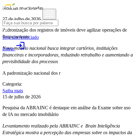
Notícias relacionadas
27 de julho de 2026
Padronização dos registros de imóveis deve agilizar operações de
financiamento
Seja um Associado
login
Novo modelo nacional busca integrar cartórios, instituições
Entrar
financeiras e incorporadoras, reduzindo retrabalho e aumentando a
previsibilidade dos processos
A padronização nacional dos r
Categoria:
Saiba mais
15 de julho de 2026
Pesquisa da ABRAINC é destaque em análise da Exame sobre uso
de IA no mercado imobiliário
Levantamento realizado pela ABRAINC e Brain Inteligência
Estratégica mostra a percepção das empresas sobre os impactos da