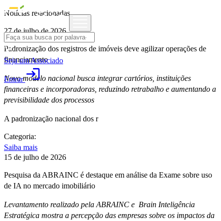
Notícias relacionadas
27 de julho de 2026
Padronização dos registros de imóveis deve agilizar operações de
financiamento
Seja um Associado
login
Novo modelo nacional busca integrar cartórios, instituições
Entrar
financeiras e incorporadoras, reduzindo retrabalho e aumentando a
previsibilidade dos processos
A padronização nacional dos r
Categoria:
Saiba mais
15 de julho de 2026
Pesquisa da ABRAINC é destaque em análise da Exame sobre uso
de IA no mercado imobiliário
Levantamento realizado pela ABRAINC e Brain Inteligência
Estratégica mostra a percepção das empresas sobre os impactos da