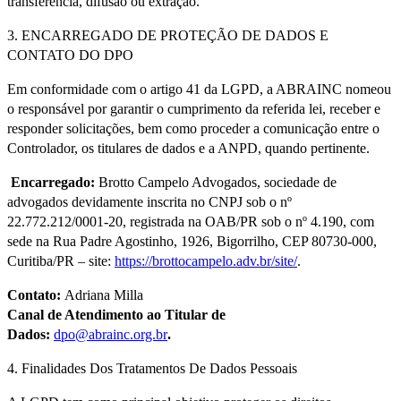
transferência, difusão ou extração.
3. ENCARREGADO DE PROTEÇÃO DE DADOS E
CONTATO DO DPO
Em conformidade com o artigo 41 da LGPD, a ABRAINC nomeou
o responsável por garantir o cumprimento da referida lei, receber e
responder solicitações, bem como proceder a comunicação entre o
Controlador, os titulares de dados e a ANPD, quando pertinente.
Encarregado:
Brotto Campelo Advogados, sociedade de
advogados devidamente inscrita no CNPJ sob o nº
22.772.212/0001-20, registrada na OAB/PR sob o nº 4.190, com
sede na Rua Padre Agostinho, 1926, Bigorrilho, CEP 80730-000,
Curitiba/PR – site:
https://brottocampelo.adv.br/site/
.
Contato:
Adriana Milla
Canal de Atendimento ao Titular de
Dados:
dpo@abrainc.org.br
.
4. Finalidades Dos Tratamentos De Dados Pessoais