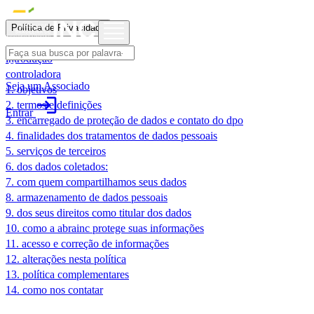
Política de Privacidade
introdução
controladora
Seja um Associado
1. objetivos
login
2. termos e definições
Entrar
3. encarregado de proteção de dados e contato do dpo
4. finalidades dos tratamentos de dados pessoais
5. serviços de terceiros
6. dos dados coletados:
7. com quem compartilhamos seus dados
8. armazenamento de dados pessoais
9. dos seus direitos como titular dos dados
10. como a abrainc protege suas informações
11. acesso e correção de informações
12. alterações nesta política
13. política complementares
14. como nos contatar