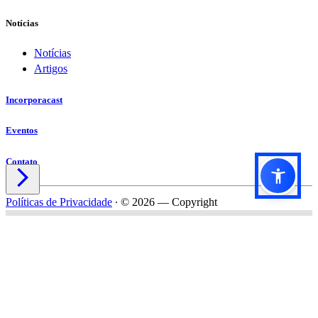
Notícias
Notícias
Artigos
Incorporacast
Eventos
Contato

Políticas de Privacidade
∙
© 2026 — Copyright
Título do formulário
Subtítulo do formulário
Nome*