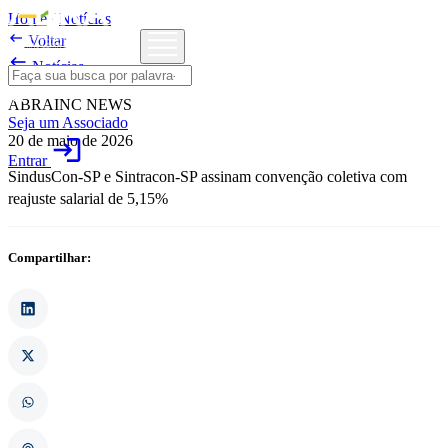
Home
/
Notícias

Voltar

Notícias
ABRAINC NEWS
Seja um Associado
20 de maio de 2026
login
Entrar
SindusCon-SP e Sintracon-SP assinam convenção coletiva com
reajuste salarial de 5,15%
Compartilhar: