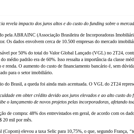
a revela impacto dos juros altos e do custo do funding sobre o merc
o pela ABRAINC (Associação Brasileira de Incorporadoras Imobiliári
tor. Os dados envolvem cerca de 10.500 empresas do mercado imobiliár
onsável por 50% do total do Valor Global Lançado (VGL) no 2T24, co
 médio padrão era de 60%. Isso ressalta a importância da classe méd
 e renda. O aumento do custo de financiamento bancário é, sem dúvida,
ado para o setor imobiliário.
rio do Brasil, a queda foi ainda mais acentuada. O VGL do 2T24 repres
culdade em obter crédito devido aos juros elevados e ao alto custo do
be o lançamento de novos projetos pelas incorporadoras, afetando tod
ão de compra: 48% dos entrevistados em geral, de acordo com os dado
R$ 20 mil por mês.
al (Copom) elevou a taxa Selic para 10,75%, o que, segundo França,
“t