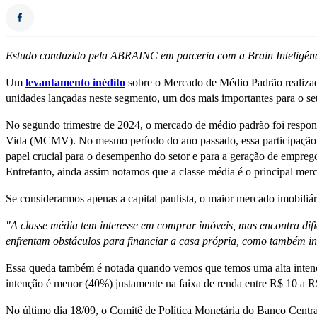
Estudo conduzido pela ABRAINC em parceria com a Brain Inteligênci
Um
levantamento inédito
sobre o Mercado de Médio Padrão realizad
unidades lançadas neste segmento, um dos mais importantes para o se
No segundo trimestre de 2024, o mercado de médio padrão foi resp
Vida (MCMV). No mesmo período do ano passado, essa participação do
papel crucial para o desempenho do setor e para a geração de emprego
Entretanto, ainda assim notamos que a classe média é o principal merc
Se considerarmos apenas a capital paulista, o maior mercado imobiliá
"A classe média tem interesse em comprar imóveis, mas encontra difi
enfrentam obstáculos para financiar a casa própria, como também ini
Essa queda também é notada quando vemos que temos uma alta intenç
intenção é menor (40%) justamente na faixa de renda entre R$ 10 a 
No último dia 18/09, o Comitê de Política Monetária do Banco Centr