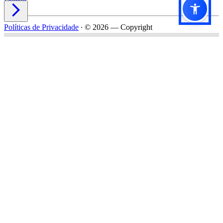

Políticas de Privacidade
∙
© 2026 — Copyright
Título do formulário
Subtítulo do formulário
Nome*
Email*
Celular*
Empresa*