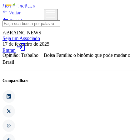
Home
/
Notícias

Voltar

Notícias
ABRAINC NEWS
Seja um Associado
17 de fevereiro de 2025
login
Entrar
Opinião: Trabalho + Bolsa Família: o binômio que pode mudar o
Brasil
Compartilhar: