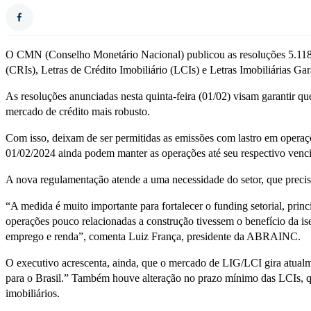
O CMN (Conselho Monetário Nacional) publicou as resoluções 5.118 e 
(CRIs), Letras de Crédito Imobiliário (LCIs) e Letras Imobiliárias Gar
As resoluções anunciadas nesta quinta-feira (01/02) visam garantir qu
mercado de crédito mais robusto.
Com isso, deixam de ser permitidas as emissões com lastro em operaçõ
01/02/2024 ainda podem manter as operações até seu respectivo venc
A nova regulamentação atende a uma necessidade do setor, que precisa
“A medida é muito importante para fortalecer o funding setorial, pri
operações pouco relacionadas a construção tivessem o benefício da is
emprego e renda”, comenta Luiz França, presidente da ABRAINC.
O executivo acrescenta, ainda, que o mercado de LIG/LCI gira atualm
para o Brasil.” Também houve alteração no prazo mínimo das LCIs, qu
imobiliários.