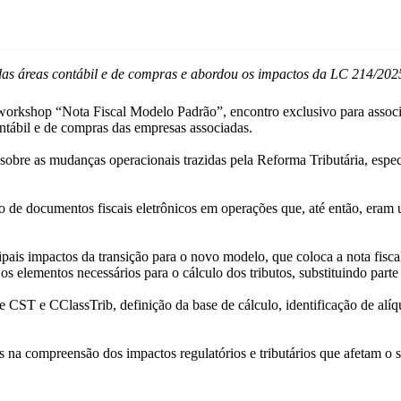
 das áreas contábil e de compras e abordou os impactos da LC 214/20
rkshop “Nota Fiscal Modelo Padrão”, encontro exclusivo para associad
contábil e de compras das empresas associadas.
o sobre as mudanças operacionais trazidas pela Reforma Tributária, espe
o de documentos fiscais eletrônicos em operações que, até então, eram 
cipais impactos da transição para o novo modelo, que coloca a nota fis
 e os elementos necessários para o cálculo dos tributos, substituindo par
CST e CClassTrib, definição da base de cálculo, identificação de alíqu
 na compreensão dos impactos regulatórios e tributários que afetam o 