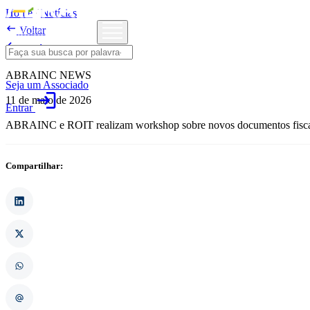
Home
/
Notícias

Voltar

Notícias
ABRAINC NEWS
Seja um Associado
login
11 de maio de 2026
Entrar
ABRAINC e ROIT realizam workshop sobre novos documentos fiscai
Compartilhar: