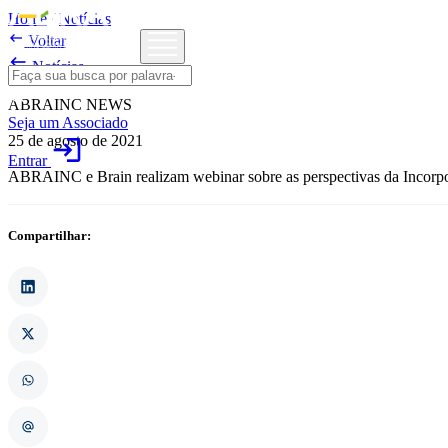
Home
/
Notícias

Voltar

Notícias
ABRAINC NEWS
Seja um Associado
25 de agosto de 2021
login
Entrar
ABRAINC e Brain realizam webinar sobre as perspectivas da Incorpor
Compartilhar: