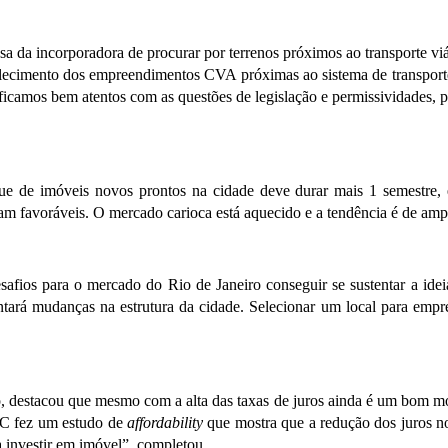
 da incorporadora de procurar por terrenos próximos ao transporte viár
lecimento dos empreendimentos CVA próximas ao sistema de transporte,
, ficamos bem atentos com as questões de legislação e permissividades,
ue de imóveis novos prontos na cidade deve durar mais 1 semestre, 
am favoráveis. O mercado carioca está aquecido e a tendência é de amp
fios para o mercado do Rio de Janeiro conseguir se sustentar a ideia
ará mudanças na estrutura da cidade. Selecionar um local para empree
stacou que mesmo com a alta das taxas de juros ainda é um bom mom
INC fez um estudo de
affordability
que mostra que a redução dos juros n
investir em imóvel”, completou.