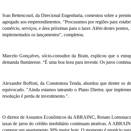
Ivan Bettencourt, da Direcional Engenharia, comentou sobre a premissa
agregado aos empreendimentos. "Procuramos por regiões para estabe
comércio, serviços, e área próximas para o lazer. Além destes pontos
implementados os lançamentos", completou.
Marcelo Gonçalves, sócio-consultor da Brain, explicou que o estoq
demanda fluminense. “É uma boa hora para investir. Os juros continu
Alexandre Boffoni, da Construtora Tenda, abordou que dentre os desa
equivocado. "Ainda estamos tateando o Plano Diretor, que implement
resolução é perda de investimento.".
O diretor de Assuntos Econômicos da ABRAINC, Renato Lomonaco, de
taxas de juros do crédito imobiliário continuam atrativas. A ABRA
comprar um apartamento 30% maior hoje. O momento é propício para 