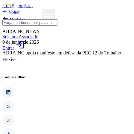
Home
/
Notícias

Voltar

Notícias
ABRAINC NEWS
Seja um Associado
9 de junho de 2026
login
Entrar
ABRAINC apoia manifesto em defesa da PEC 12 do Trabalho
Flexível
Compartilhar: