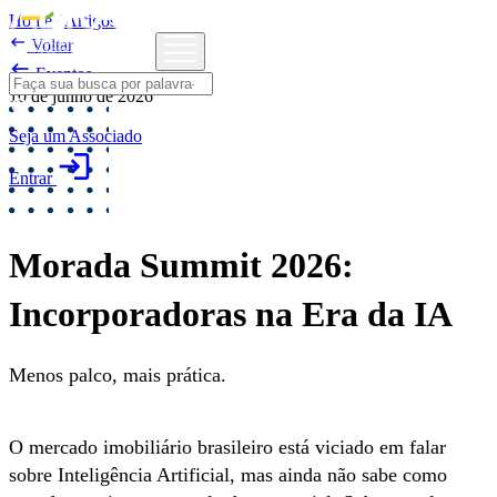
Home
/
Artigos

Voltar

Eventos
10 de junho de 2026
Seja um Associado
login
Entrar
Morada Summit 2026:
Incorporadoras na Era da IA
Menos palco, mais prática.
O mercado imobiliário brasileiro está viciado em falar
sobre Inteligência Artificial, mas ainda não sabe como