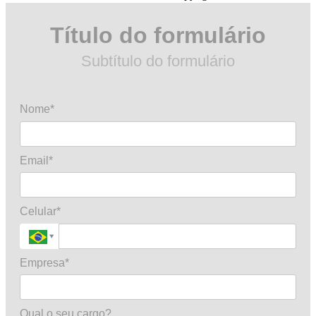
Título do formulário
Subtítulo do formulário
Nome*
Email*
Celular*
Empresa*
Qual o seu cargo?