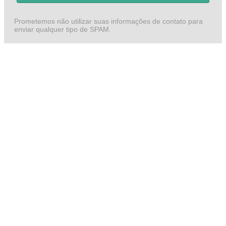
Prometemos não utilizar suas informações de contato para
enviar qualquer tipo de SPAM.