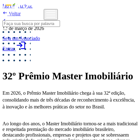
Home
/
Artigos

Voltar

Eventos
13 de março de 2026
Seja um Associado
login
Entrar
32º Prêmio Master Imobiliário
Em 2026, o Prêmio Master Imobiliário chega à sua 32ª edição,
consolidando mais de três décadas de reconhecimento à excelência,
à inovação e às melhores práticas do setor no Brasil.
Ao longo dos anos, o Master Imobiliário tornou-se a mais tradicional
e respeitada premiação do mercado imobiliário brasileiro,
destacando profissionais, empresas e projetos que se sobressaem