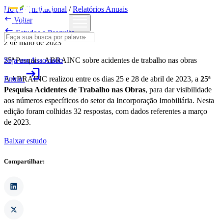
Home
/
Institucional
/
Relatórios Anuais

Voltar

Estudos e Pesquisa
2 de maio de 2023
Seja um Associado
25ª Pesquisa ABRAINC sobre acidentes de trabalho nas obras
login
Entrar
A ABRAINC realizou entre os dias 25 e 28 de abril de 2023, a
25ª
Pesquisa Acidentes de Trabalho nas Obras
, para dar visibilidade
aos números específicos do setor da Incorporação Imobiliária. Nesta
edição foram colhidas 32 respostas, com dados referentes a março
de 2023.
Baixar estudo
Compartilhar: