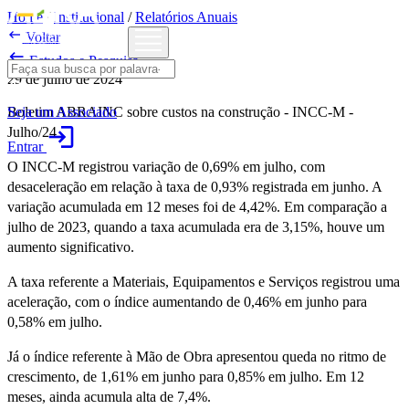
Home
/
Institucional
/
Relatórios Anuais

Voltar

Estudos e Pesquisa
29 de julho de 2024
Seja um Associado
Boletim ABRAINC sobre custos na construção - INCC-M -
login
Julho/24
Entrar
O INCC-M registrou variação de 0,69% em julho, com
desaceleração em relação à taxa de 0,93% registrada em junho. A
variação acumulada em 12 meses foi de 4,42%. Em comparação a
julho de 2023, quando a taxa acumulada era de 3,15%, houve um
aumento significativo.
A taxa referente a Materiais, Equipamentos e Serviços registrou uma
aceleração, com o índice aumentando de 0,46% em junho para
0,58% em julho.
Já o índice referente à Mão de Obra apresentou queda no ritmo de
crescimento, de 1,61% em junho para 0,85% em julho. Em 12
meses, ainda acumula alta de 7,4%.