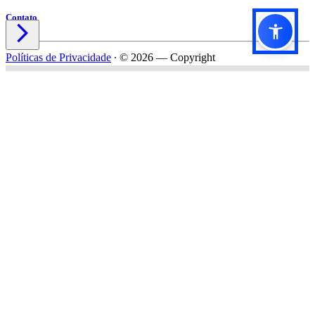
Contato

Políticas de Privacidade
∙
© 2026 — Copyright
Título do formulário
Subtítulo do formulário
Nome*
Email*
Celular*