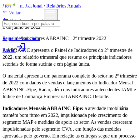
Home
/
Institucional
/
Relatórios Anuais

Voltar

Estudos e Pesquisa
2 de junho de 2022
Seja um Associado
Painel de Indicadores ABRAINC - 2º trimestre 2022
login
Entrar
A ABRAINC apresenta o Painel de Indicadores do 2º trimestre de
2022, um relatório trimestral que resume os principais indicadores
setoriais de forma sucinta e em página única.
O material apresenta um panorama completo do setor no 2º trimestre
de 2022 com dados de vendas e lançamentos do Indicador Mensal
ABRAINC-Fipe, Radar, além dos indicadores antecedentes IAMI e
Índice de Confiança Empresarial ABRAINC-Deloitte.
Indicadores Mensais ABRAINC-Fipe:
a atividade imobiliária
mantém bom ritmo em 2022, impulsionada pelo crescimento do
segmento MAP e medidas de apoio ao setor. As vendas cresceram
impulsionadas pelo segmento CVA , em função das medidas
aprovadas pelo governo. Em relação as entregas segue um processo