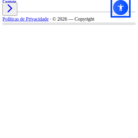
Contato

Políticas de Privacidade
∙
© 2026 — Copyright
Título do formulário
Subtítulo do formulário
Nome*
Email*
Celular*
Empresa*